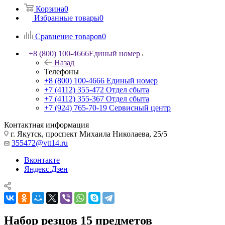
Корзина
0
Избранные товары
0
Сравнение товаров
0
+8 (800) 100-4666
Единый номер
Назад
Телефоны
+8 (800) 100-4666
Единый номер
+7 (4112) 355-472
Отдел сбыта
+7 (4112) 355-367
Отдел сбыта
+7 (924) 765-70-19
Сервисный центр
Контактная информация
г. Якутск, проспект Михаила Николаева, 25/5
355472@vtt14.ru
Вконтакте
Яндекс.Дзен
Набор резцов 15 предметов