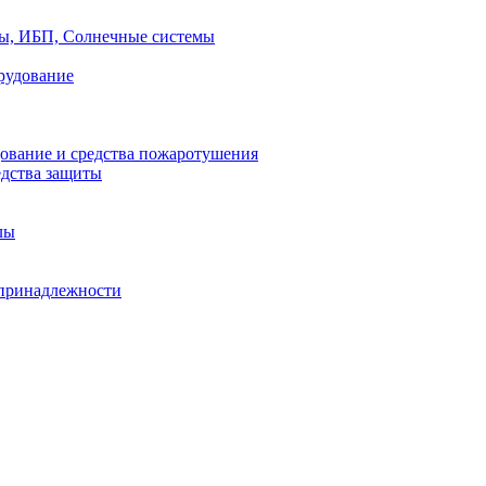
ры, ИБП, Солнечные системы
рудование
ование и средства пожаротушения
едства защиты
лы
принадлежности