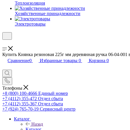
Теплоизоляция
Хозяйственные принадлежности
Электротовары
Купить Киянка резиновая 225г мм деревянная ручка 06-04-001 
Сравнение
0
Избранные товары
0
Корзина
0
Телефоны
+8 (800) 100-4666
Единый номер
+7 (4112) 355-472
Отдел сбыта
+7 (4112) 355-367
Отдел сбыта
+7 (924) 765-70-19
Сервисный центр
Каталог
Назад
Каталог