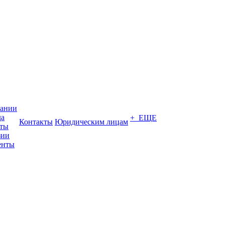
пании
да
+ ЕЩЕ
Контакты
Юридическим лицам
кты
зии
енты