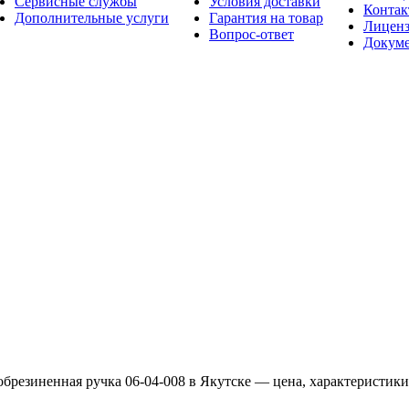
Сервисные службы
Условия доставки
Конта
Дополнительные услуги
Гарантия на товар
Лицен
Вопрос-ответ
Докум
обрезиненная ручка 06-04-008 в Якутске — цена, характеристики