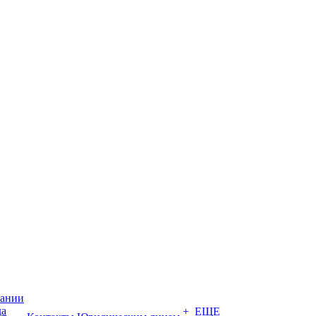
пании
да
+ ЕЩЕ