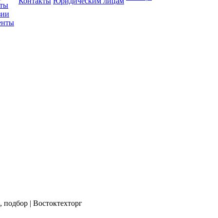
Контакты
Юридическим лицам
кты
зии
енты
, подбор | Востоктехторг