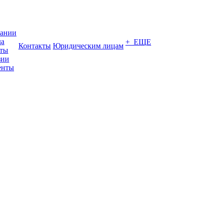
пании
да
+ ЕЩЕ
Контакты
Юридическим лицам
кты
зии
енты