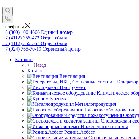
Телефоны
+8 (800) 100-4666
Единый номер
+7 (4112) 355-472
Отдел сбыта
+7 (4112) 355-367
Отдел сбыта
+7 (924) 765-70-19
Сервисный центр
Каталог
Назад
Каталог
Вентиляция
Генерато
Инструмент
Климатическое обо
Крепёж
Металлопродукция
Насосное оборудование
Оборуд
Спецодежда и ср
Инженерные системы
Резина.Асбест
Строительные материа