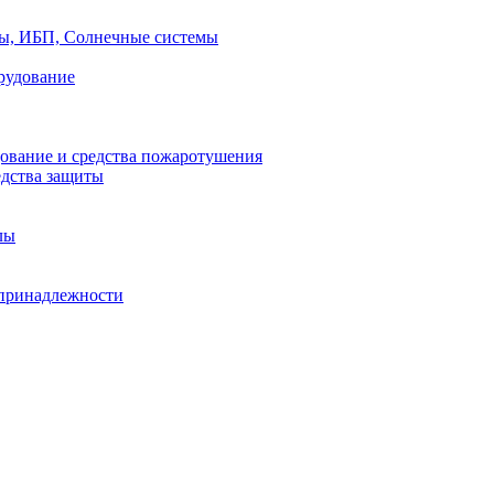
ры, ИБП, Солнечные системы
рудование
ование и средства пожаротушения
едства защиты
лы
принадлежности