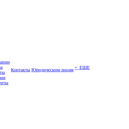
пании
да
+ ЕЩЕ
Контакты
Юридическим лицам
кты
зии
енты