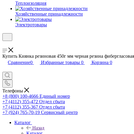
Теплоизоляция
Хозяйственные принадлежности
Электротовары
Купить Киянка резиновая 450г мм черная резина фибергласовая
Сравнение
0
Избранные товары
0
Корзина
0
Телефоны
+8 (800) 100-4666
Единый номер
+7 (4112) 355-472
Отдел сбыта
+7 (4112) 355-367
Отдел сбыта
+7 (924) 765-70-19
Сервисный центр
Каталог
Назад
Каталог