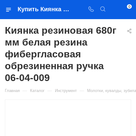
0
Купить Киянка резиновая 680г мм белая резина фибергласовая обрезиненная ручка 06-04-009 в Якутске — цена, характеристики, подбор | Востоктехторг
Киянка резиновая 680г
мм белая резина
фибергласовая
обрезиненная ручка
06-04-009
—
—
—
Главная
Каталог
Инструмент
Молотки, кувалды, зубил