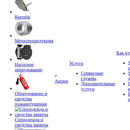
Крепёж
Металлопродукция
Как ку
Услуги
Насосное
оборудование
Сервисные
службы
Акции
Дополнительные
услуги
Оборудование и
средства
пожаротушения
Спецодежда и
средства защиты