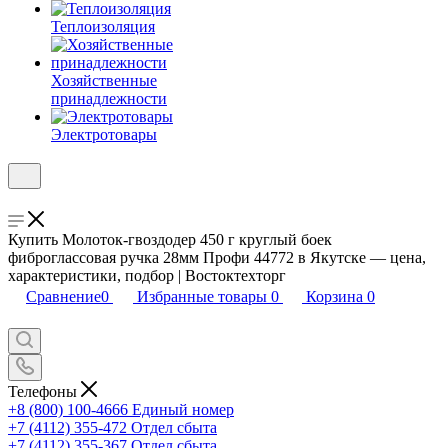
Теплоизоляция
Хозяйственные
принадлежности
Электротовары
Купить Молоток-гвоздодер 450 г круглый боек
фиброглассовая ручка 28мм Профи 44772 в Якутске — цена,
характеристики, подбор | Востоктехторг
Сравнение
0
Избранные товары
0
Корзина
0
Телефоны
+8 (800) 100-4666
Единый номер
+7 (4112) 355-472
Отдел сбыта
+7 (4112) 355-367
Отдел сбыта