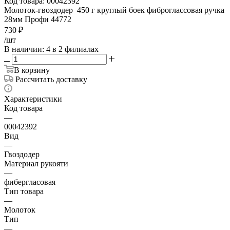
Код товара:
00042392
Молоток-гвоздодер 450 г круглый боек фиброглассовая ручка
28мм Профи 44772
730
₽
/шт
В наличии
: 4
в 2 филиалах
В корзину
Рассчитать доставку
Характеристики
Код товара
—
00042392
Вид
—
Гвоздодер
Материал рукояти
—
фибергласовая
Тип товара
—
Молоток
Тип
—