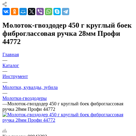
Молоток-гвоздодер 450 г круглый боек
фиброглассовая ручка 28мм Профи
44772
Главная
—
Каталог
—
Инструмент
—
Молотки, кувалды, зубила
—
Молотки-гвоздодеры
—
Молоток-гвоздодер 450 г круглый боек фиброглассовая
ручка 28мм Профи 44772