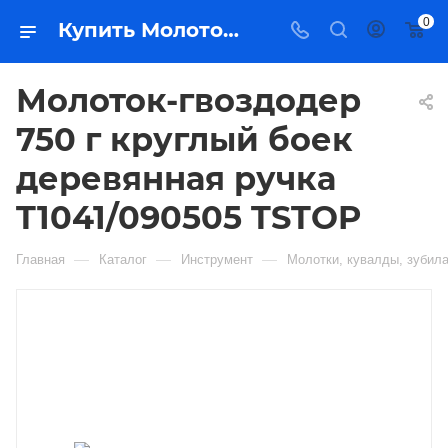
0
Купить Молоток-гвоздодер 750 г круглый боек деревянная ручка T1041/090505 TSTOP в Якутске — цена, характеристики, подбор | Востоктехторг
Молоток-гвоздодер
750 г круглый боек
деревянная ручка
T1041/090505 TSTOP
—
—
—
Главная
Каталог
Инструмент
Молотки, кувалды, зубил