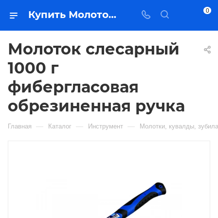
0
Купить Молоток слесарный 1000 г фибергласовая обрезиненная ручка в Якутске — цена, характеристики, подбор | Востоктехторг
Молоток слесарный
1000 г
фибергласовая
обрезиненная ручка
—
—
—
Главная
Каталог
Инструмент
Молотки, кувалды, зубил