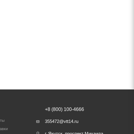
+8 (800) 100-4666
аты
355472@vtt14.ru
авки
г. Якутск, проспект Михаила