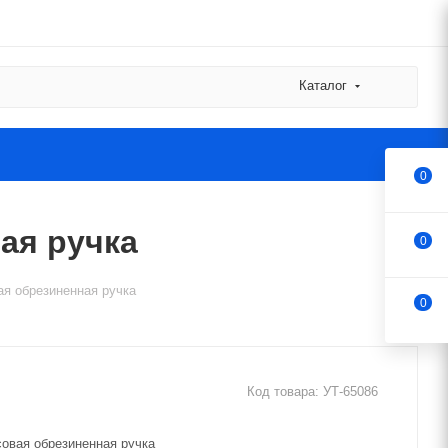
Каталог
0
ая ручка
0
ая обрезиненная ручка
0
Код товара:
УТ-65086
овая обрезиненная ручка