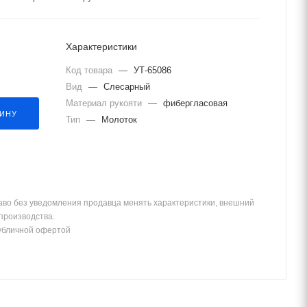
Характеристики
Код товара
—
УТ-65086
Вид
—
Слесарный
Материал рукояти
—
фибергласовая
ЗИНУ
Тип
—
Молоток
аво без уведомления продавца менять характеристики, внешний
 производства.
убличной офертой