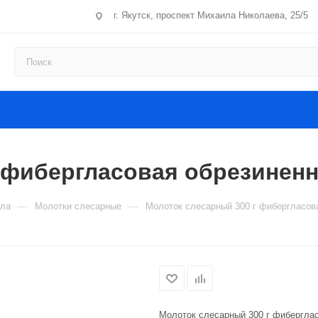
г. Якутск, проспект Михаила Николаева, 25/5
 фибергласовая обрезиненн
—
—
ила
Молотки слесарные
Молоток слесарный 300 г фибергласов
Молоток слесарный 300 г фиберглас