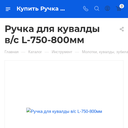
0
Купить Ручка для кувалды в/с L-750-800мм в Якутске — цена, характеристики, подбор | Востоктехторг
Ручка для кувалды
в/с L-750-800мм
—
—
—
Главная
Каталог
Инструмент
Молотки, кувалды, зубил