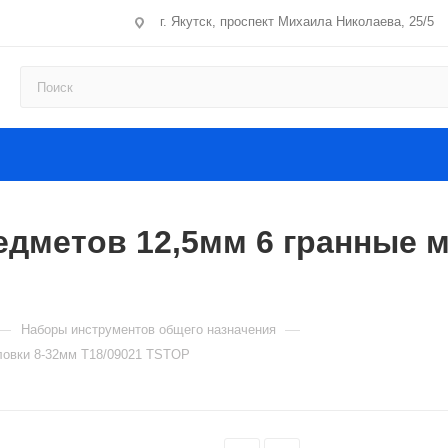
г. Якутск, проспект Михаила Николаева, 25/5
едметов 12,5мм 6 гранные м
—
—
Наборы инструментов общего назначения
оловки 8-32мм T18/09021 TSTOP