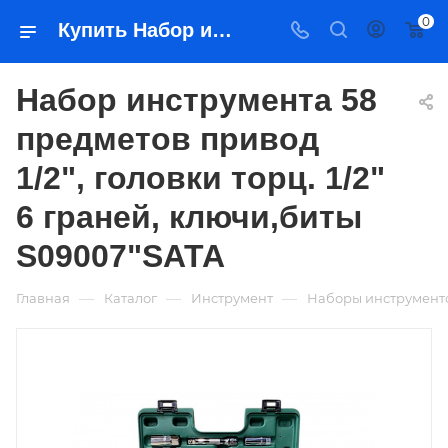
0
Купить Набор инструмента 58 предметов привод 1/2", головки торц. 1/2" 6 граней, ключи,биты S09007"SATA в Якутске — цена, характеристики, подбор | Востоктехторг
Набор инструмента 58
предметов привод
1/2", головки торц. 1/2"
6 граней, ключи,биты
S09007"SATA
—
—
—
Главная
Каталог
Инструмент
Наборы инструмент