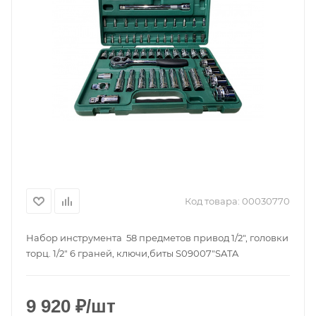
Код товара:
00030770
Набор инструмента 58 предметов привод 1/2", головки
торц. 1/2" 6 граней, ключи,биты S09007"SATA
9 920
₽
/шт