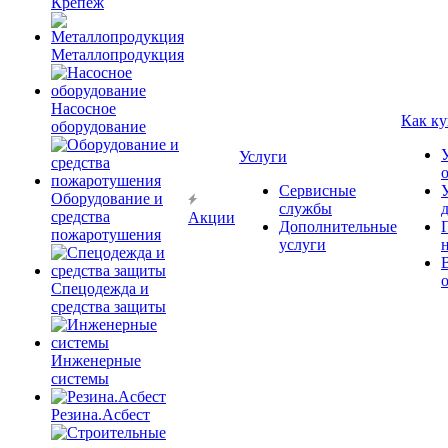
Крепёж
Металлопродукция
Насосное
Как ку
оборудование
Услуги
Сервисные
Оборудование и
службы
средства
Акции
Дополнительные
пожаротушения
услуги
Спецодежда и
средства защиты
Инженерные
системы
Резина.Асбест