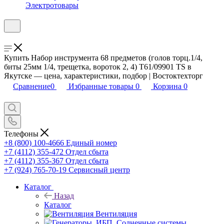
Электротовары
Купить Набор инструмента 68 предметов (голов торц.1/4,
биты 25мм 1/4, трещетка, вороток 2, 4) T61/09901 TS в
Якутске — цена, характеристики, подбор | Востоктехторг
Сравнение
0
Избранные товары
0
Корзина
0
Телефоны
+8 (800) 100-4666
Единый номер
+7 (4112) 355-472
Отдел сбыта
+7 (4112) 355-367
Отдел сбыта
+7 (924) 765-70-19
Сервисный центр
Каталог
Назад
Каталог
Вентиляция