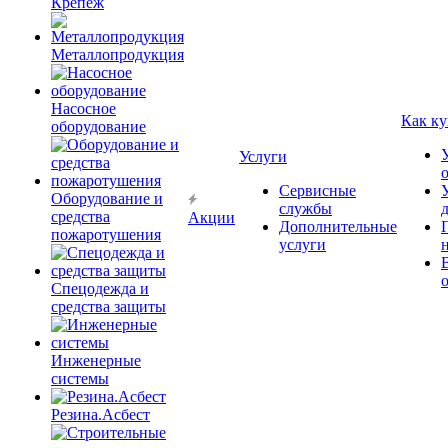
Крепёж
Металлопродукция
Насосное
Как ку
оборудование
Услуги
Сервисные
Оборудование и
службы
средства
Акции
Дополнительные
пожаротушения
услуги
Спецодежда и
средства защиты
Инженерные
системы
Резина.Асбест