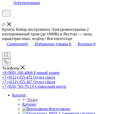
Электротовары
Купить Набор инструмента Электромонтажник-2
изолированный хром (до 1000В) в Якутске — цена,
характеристики, подбор | Востоктехторг
Сравнение
0
Избранные товары
0
Корзина
0
Телефоны
+8 (800) 100-4666
Единый номер
+7 (4112) 355-472
Отдел сбыта
+7 (4112) 355-367
Отдел сбыта
+7 (924) 765-70-19
Сервисный центр
Каталог
Назад
Каталог
Вентиляция