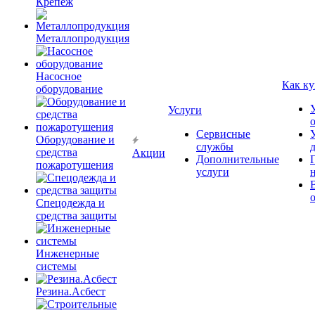
Крепёж
Металлопродукция
Насосное
Как ку
оборудование
Услуги
Сервисные
Оборудование и
службы
средства
Акции
Дополнительные
пожаротушения
услуги
Спецодежда и
средства защиты
Инженерные
системы
Резина.Асбест