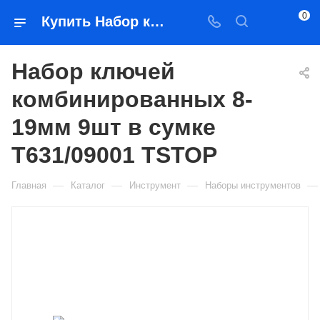
0
Купить Набор ключей комбинированных 8-19мм 9шт в сумке T631/09001 TSTOP в Якутске — цена, характеристики, подбор | Востоктехторг
Набор ключей
комбинированных 8-
19мм 9шт в сумке
T631/09001 TSTOP
—
—
—
—
Главная
Каталог
Инструмент
Наборы инструментов