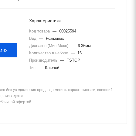
Характеристики
Код товара
—
00025594
Вид
—
Рожковых
Диапазон (Мин-Макс)
—
6-36мм
ЗИНУ
Количество в наборе
—
16
Производитель
—
TSTOP
Тип
—
Ключей
аво без уведомления продавца менять характеристики, внешний
 производства.
убличной офертой