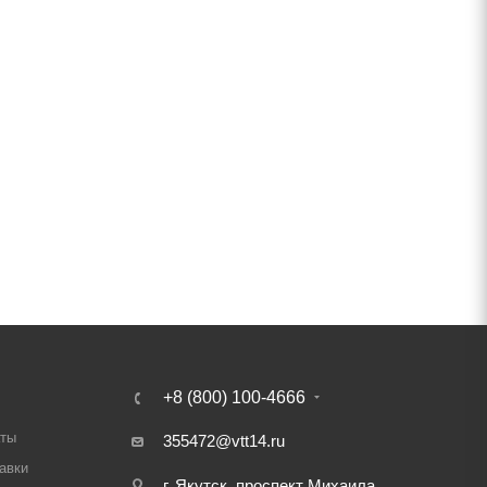
+8 (800) 100-4666
аты
355472@vtt14.ru
авки
г. Якутск, проспект Михаила