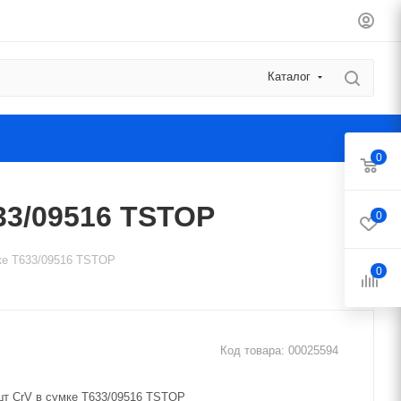
Каталог
0
33/09516 TSTOP
0
ке T633/09516 TSTOP
0
Код товара:
00025594
т CrV в сумке T633/09516 TSTOP