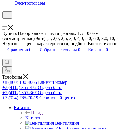
Электротовары
Купить Набор ключей шестигранных 1,5-10,0мм.
(симметричные) 9шт(1,5; 2,0; 2,5; 3,0; 4,0; 5,0; 6,0; 8,0; 10, в
Якутске — цена, характеристики, подбор | Востоктехторг
Сравнение
0
Избранные товары
0
Корзина
0
Телефоны
+8 (800) 100-4666
Единый номер
+7 (4112) 355-472
Отдел сбыта
+7 (4112) 355-367
Отдел сбыта
+7 (924) 765-70-19
Сервисный центр
Каталог
Назад
Каталог
Вентиляция