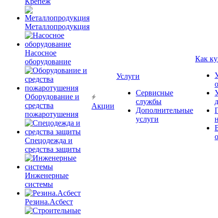
Крепёж
Металлопродукция
Насосное
Как ку
оборудование
Услуги
Сервисные
Оборудование и
службы
средства
Акции
Дополнительные
пожаротушения
услуги
Спецодежда и
средства защиты
Инженерные
системы
Резина.Асбест