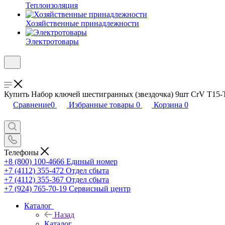
Теплоизоляция
Хозяйственные принадлежности
Электротовары
Купить Набор ключей шестигранных (звездочка) 9шт CrV T15-T
Сравнение
0
Избранные товары
0
Корзина
0
Телефоны
+8 (800) 100-4666
Единый номер
+7 (4112) 355-472
Отдел сбыта
+7 (4112) 355-367
Отдел сбыта
+7 (924) 765-70-19
Сервисный центр
Каталог
Назад
Каталог