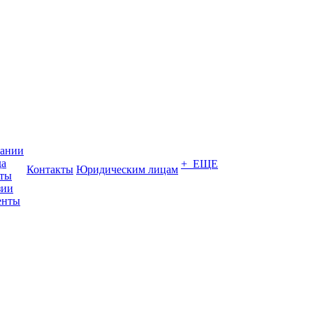
пании
да
+ ЕЩЕ
Контакты
Юридическим лицам
кты
зии
енты