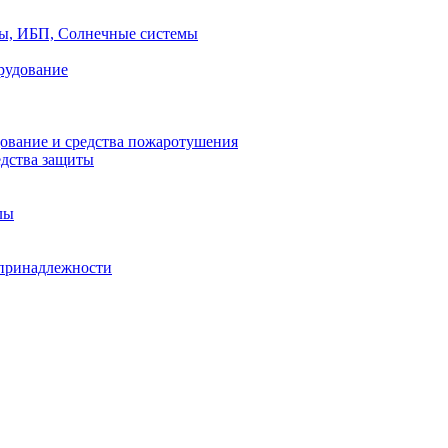
ры, ИБП, Солнечные системы
рудование
ование и средства пожаротушения
едства защиты
лы
принадлежности