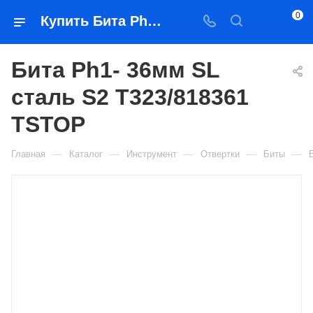
0
Купить Бита Ph1- 36мм SL сталь S2 Т323/818361 TSTOP в Якутске — цена, характеристики, подбор | Востоктехторг
Бита Ph1- 36мм SL
сталь S2 Т323/818361
TSTOP
—
—
—
—
—
Главная
Каталог
Инструмент
Отвертки
Биты