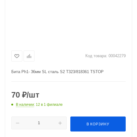
Код товара:
00042279
Бита Ph1- 36мм SL сталь S2 Т323/818361 TSTOP
70
₽
/шт
В наличии
: 12
в 1 филиале
В КОРЗИНУ