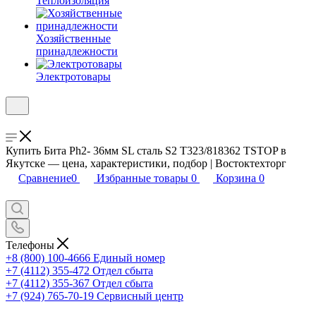
Теплоизоляция
Хозяйственные
принадлежности
Электротовары
Купить Бита Ph2- 36мм SL сталь S2 Т323/818362 TSTOP в
Якутске — цена, характеристики, подбор | Востоктехторг
Сравнение
0
Избранные товары
0
Корзина
0
Телефоны
+8 (800) 100-4666
Единый номер
+7 (4112) 355-472
Отдел сбыта
+7 (4112) 355-367
Отдел сбыта
+7 (924) 765-70-19
Сервисный центр