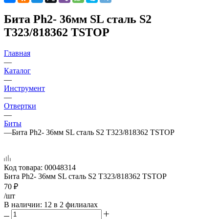
Бита Ph2- 36мм SL сталь S2
Т323/818362 TSTOP
Главная
—
Каталог
—
Инструмент
—
Отвертки
—
Биты
—
Бита Ph2- 36мм SL сталь S2 Т323/818362 TSTOP
Код товара:
00048314
Бита Ph2- 36мм SL сталь S2 Т323/818362 TSTOP
70
₽
/шт
В наличии
: 12
в 2 филиалах