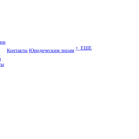
нии
+ ЕЩЕ
Контакты
Юридическим лицам
ы
и
ты