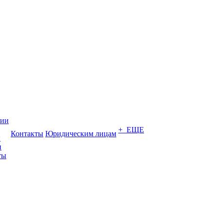
нии
+ ЕЩЕ
Контакты
Юридическим лицам
ы
и
ты