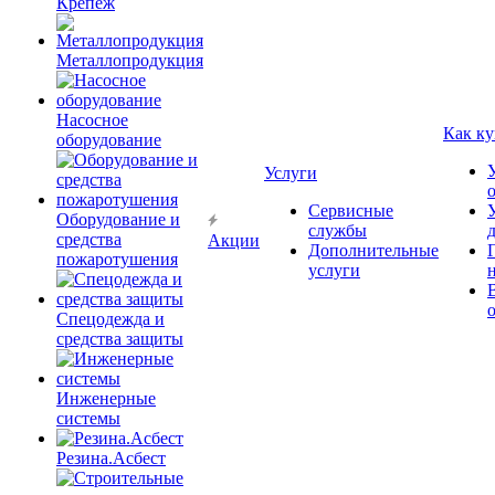
Крепёж
Металлопродукция
Насосное
Как ку
оборудование
Услуги
Сервисные
Оборудование и
службы
средства
Акции
Дополнительные
пожаротушения
услуги
Спецодежда и
средства защиты
Инженерные
системы
Резина.Асбест