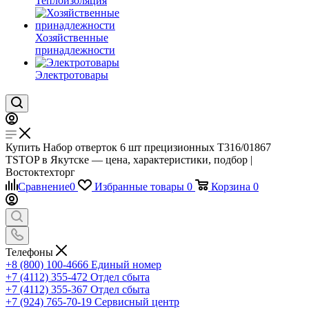
Теплоизоляция
Хозяйственные
принадлежности
Электротовары
Купить Набор отверток 6 шт прецизионных T316/01867
TSTOP в Якутске — цена, характеристики, подбор |
Востоктехторг
Сравнение
0
Избранные товары
0
Корзина
0
Телефоны
+8 (800) 100-4666
Единый номер
+7 (4112) 355-472
Отдел сбыта
+7 (4112) 355-367
Отдел сбыта
+7 (924) 765-70-19
Сервисный центр