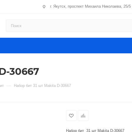
г. Якутск, проспект Михаила Николаева, 25/5
 D-30667
—
ит
Набор бит 31 шт Makita D-30667
Набор бит 31 шт Makita D-30667