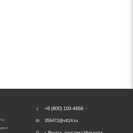
+8 (800) 100-4666
аты
355472@vtt14.ru
авки
г. Якутск, проспект Михаила