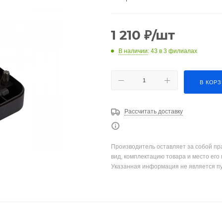
1 210
₽
/шт
В наличии
: 43
в 3 филиалах
В КОР
Рассчитать доставку
Производитель оставляет за собой пр
вид, комплектацию товара и место его
Указанная информация не является п