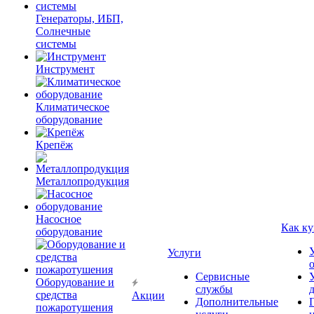
Генераторы, ИБП,
Солнечные
системы
Инструмент
Климатическое
оборудование
Крепёж
Металлопродукция
Насосное
Как ку
оборудование
Услуги
Сервисные
Оборудование и
службы
средства
Акции
Дополнительные
пожаротушения