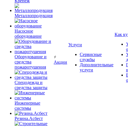
Крепёж
Металлопродукция
Насосное
Как ку
оборудование
Услуги
Сервисные
Оборудование и
службы
средства
Акции
Дополнительные
пожаротушения
услуги
Спецодежда и
средства защиты
Инженерные
системы
Резина.Асбест