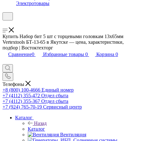
Электротовары
Купить Набор бит 5 шт с торцевыми головкам 13х65мм
Vertextools БТ-13-65 в Якутске — цена, характеристики,
подбор | Востоктехторг
Сравнение
0
Избранные товары
0
Корзина
0
Телефоны
+8 (800) 100-4666
Единый номер
+7 (4112) 355-472
Отдел сбыта
+7 (4112) 355-367
Отдел сбыта
+7 (924) 765-70-19
Сервисный центр
Каталог
Назад
Каталог
Вентиляция