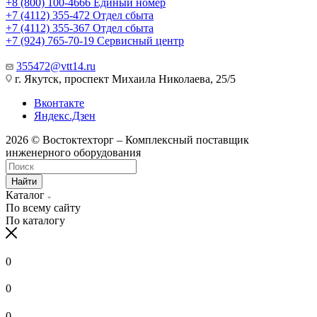
+8 (800) 100-4666
Единый номер
+7 (4112) 355-472
Отдел сбыта
+7 (4112) 355-367
Отдел сбыта
+7 (924) 765-70-19
Сервисный центр
355472@vtt14.ru
г. Якутск, проспект Михаила Николаева, 25/5
Вконтакте
Яндекс.Дзен
2026 © Востоктехторг – Комплексный поставщик
инженерного оборудования
Найти
Каталог
По всему сайту
По каталогу
0
0
0