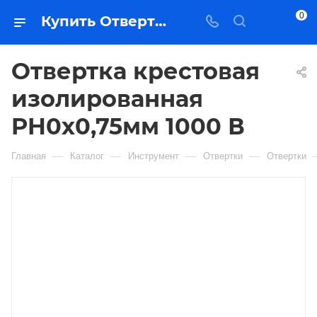
0
Купить Отвертка крестовая изолированная PH0х0,75мм 1000 В в Якутске — цена, характеристики, подбор | Востоктехторг
Отвертка крестовая
изолированная
PH0х0,75мм 1000 В
—
—
—
—
Главная
Каталог
Инструмент
Отвертки
Отвертки