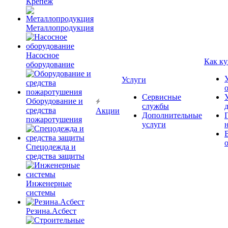
Крепёж
Металлопродукция
Насосное
Как ку
оборудование
Услуги
Сервисные
Оборудование и
службы
средства
Акции
Дополнительные
пожаротушения
услуги
Спецодежда и
средства защиты
Инженерные
системы
Резина.Асбест