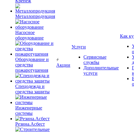
Крепёж
Металлопродукция
Насосное
Как ку
оборудование
Услуги
Сервисные
Оборудование и
службы
средства
Акции
Дополнительные
пожаротушения
услуги
Спецодежда и
средства защиты
Инженерные
системы
Резина.Асбест