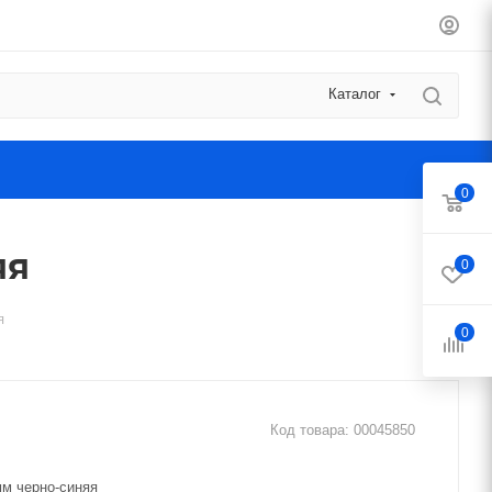
Каталог
0
яя
0
я
0
Код товара:
00045850
мм черно-синяя