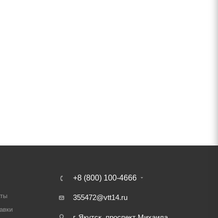
+8 (800) 100-4666
аты
355472@vtt14.ru
авки
г. Якутск, проспект Михаила