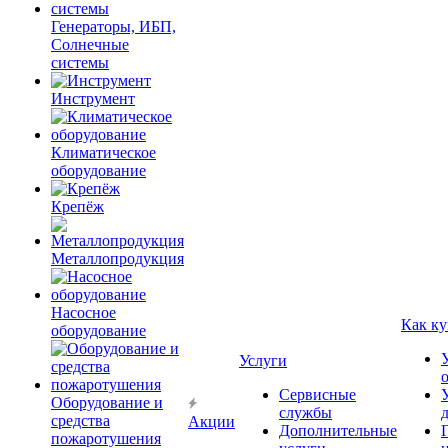
Генераторы, ИБП,
Солнечные
системы
Инструмент
Климатическое
оборудование
Крепёж
Металлопродукция
Насосное
Как ку
оборудование
Услуги
Сервисные
Оборудование и
службы
средства
Акции
Дополнительные
пожаротушения