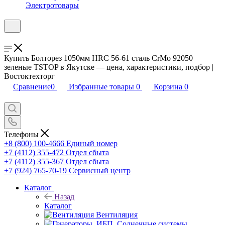
Электротовары
Купить Болторез 1050мм HRC 56-61 сталь CrMo 92050
зеленые TSTOP в Якутске — цена, характеристики, подбор |
Востоктехторг
Сравнение
0
Избранные товары
0
Корзина
0
Телефоны
+8 (800) 100-4666
Единый номер
+7 (4112) 355-472
Отдел сбыта
+7 (4112) 355-367
Отдел сбыта
+7 (924) 765-70-19
Сервисный центр
Каталог
Назад
Каталог
Вентиляция