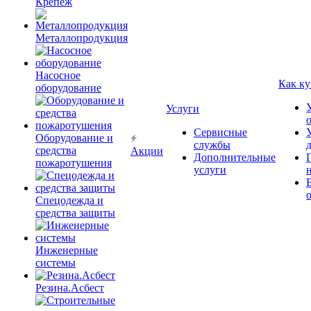
Крепёж
Металлопродукция
Насосное
Как ку
оборудование
Услуги
Сервисные
Оборудование и
службы
средства
Акции
Дополнительные
пожаротушения
услуги
Спецодежда и
средства защиты
Инженерные
системы
Резина.Асбест