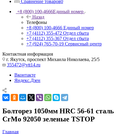
Сравнение товаров
0
+8 (800) 100-4666
Единый номер
Назад
Телефоны
+8 (800) 100-4666
Единый номер
+7 (4112) 355-472
Отдел сбыта
+7 (4112) 355-367
Отдел сбыта
+7 (924) 765-70-19
Сервисный центр
Контактная информация
г. Якутск, проспект Михаила Николаева, 25/5
355472@vtt14.ru
Вконтакте
Яндекс.Дзен
Болторез 1050мм HRC 56-61 сталь
CrMo 92050 зеленые TSTOP
Главная