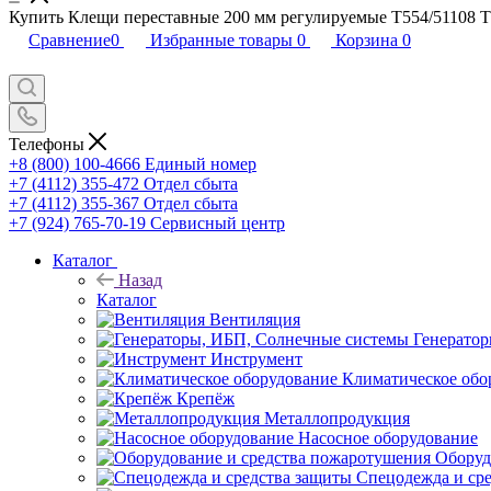
Купить Клещи переставные 200 мм регулируемые T554/51108 TS
Сравнение
0
Избранные товары
0
Корзина
0
Телефоны
+8 (800) 100-4666
Единый номер
+7 (4112) 355-472
Отдел сбыта
+7 (4112) 355-367
Отдел сбыта
+7 (924) 765-70-19
Сервисный центр
Каталог
Назад
Каталог
Вентиляция
Генерато
Инструмент
Климатическое обо
Крепёж
Металлопродукция
Насосное оборудование
Оборуд
Спецодежда и ср