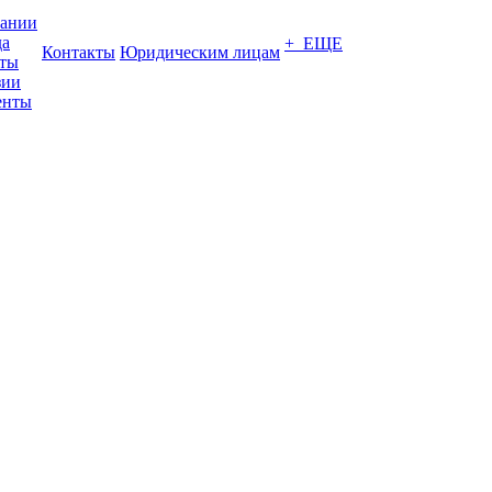
пании
да
+ ЕЩЕ
Контакты
Юридическим лицам
кты
зии
енты