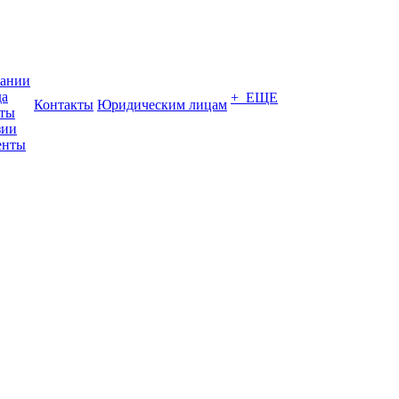
пании
да
+ ЕЩЕ
Контакты
Юридическим лицам
кты
зии
енты