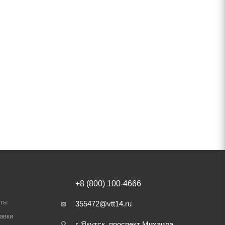
+8 (800) 100-4666
аты
355472@vtt14.ru
авки
г. Якутск, проспект Михаила