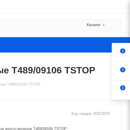
Каталог
0
е T489/09106 TSTOP
0
еные T489/09106 TSTOP
0
Код товара:
00023970
ые желто-зеленые T489/09106 TSTOP