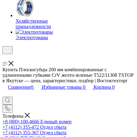
Хозяйственные
принадлежности
Электротовары
Купить Плоскогубцы 200 мм комбинированные с
удлиненными губками CrV желто-зеленые T522/11308 TSTOP
в Якутске — цена, характеристики, подбор | Востоктехторг
Сравнение
0
Избранные товары
0
Корзина
0
Телефоны
+8 (800) 100-4666
Единый номер
+7 (4112) 355-472
Отдел сбыта
+7 (4112) 355-367
Отдел сбыта