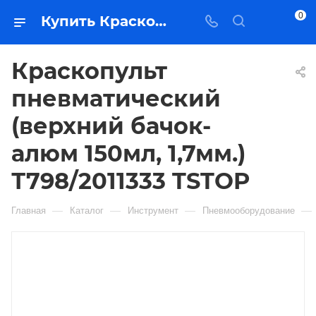
0
Купить Краскопульт пневматический (верхний бачок-алюм 150мл, 1,7мм.) Т798/2011333 TSTOP в Якутске — цена, характеристики, подбор | Востоктехторг
Краскопульт
пневматический
(верхний бачок-
алюм 150мл, 1,7мм.)
Т798/2011333 TSTOP
—
—
—
—
Главная
Каталог
Инструмент
Пневмооборудование