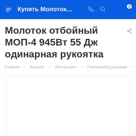
0
Купить Молоток отбойный МОП-4 945Вт 55 Дж одинарная рукоятка в Якутске — цена, характеристики, подбор | Востоктехторг
Молоток отбойный
МОП-4 945Вт 55 Дж
одинарная рукоятка
—
—
—
—
Главная
Каталог
Инструмент
Пневмооборудование