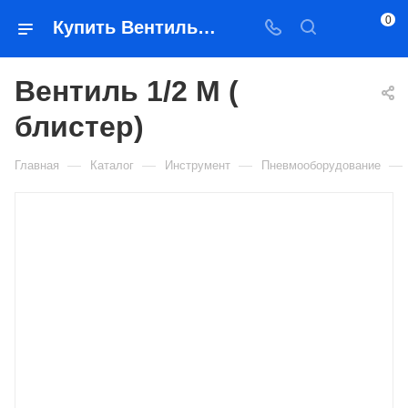
0
Купить Вентиль 1/2 М ( блистер) в Якутске — цена, характеристики, подбор | Востоктехторг
Вентиль 1/2 М (
блистер)
—
—
—
—
Главная
Каталог
Инструмент
Пневмооборудование