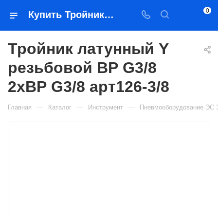
0
Купить Тройник латунный Y резьбовой ВР G3/8 2хВР G3/8 арт126-3/8 в Якутске — цена, характеристики, подбор | Востоктехторг
Тройник латунный Y
резьбовой ВР G3/8
2хВР G3/8 арт126-3/8
—
—
—
Главная
Каталог
Инструмент
Пневмооборудование ЭС 