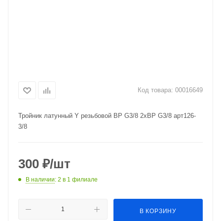
Код товара:
00016649
Тройник латунный Y резьбовой ВР G3/8 2хВР G3/8 арт126-
3/8
300
₽
/шт
В наличии
: 2
в 1 филиале
В КОРЗИНУ