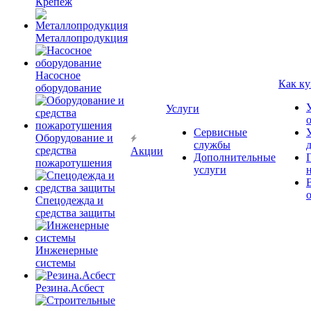
Крепёж
Металлопродукция
Насосное
Как ку
оборудование
Услуги
Сервисные
Оборудование и
службы
средства
Акции
Дополнительные
пожаротушения
услуги
Спецодежда и
средства защиты
Инженерные
системы
Резина.Асбест