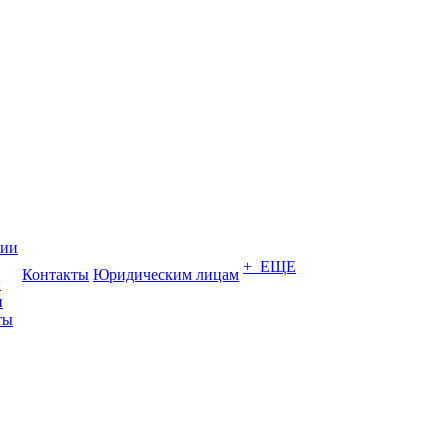
нии
+ ЕЩЕ
Контакты
Юридическим лицам
ы
и
ты