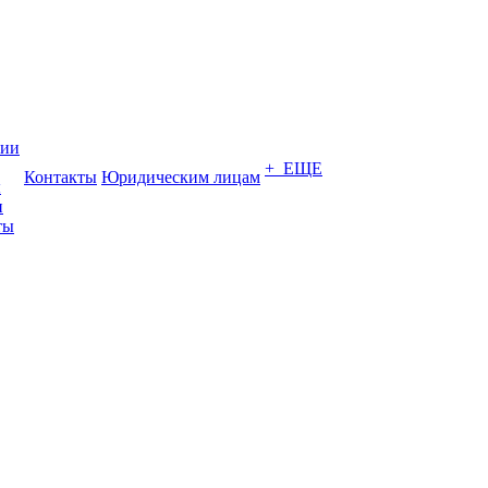
нии
+ ЕЩЕ
Контакты
Юридическим лицам
ы
и
ты