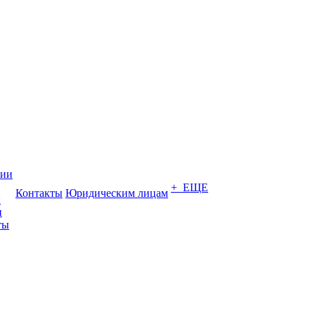
нии
+ ЕЩЕ
Контакты
Юридическим лицам
ы
и
ты