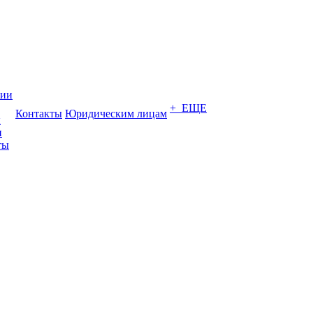
нии
+ ЕЩЕ
Контакты
Юридическим лицам
ы
и
ты