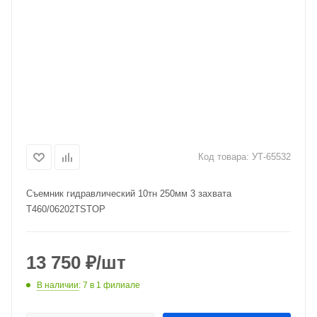
Код товара:
УТ-65532
Съемник гидравлический 10тн 250мм 3 захвата
Т460/06202TSTOP
13 750
₽
/шт
В наличии
: 7
в 1 филиале