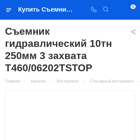
0
Купить Съемник гидравлический 10тн 250мм 3 захвата Т460/06202TSTOP в Якутске — цена, характеристики, подбор | Востоктехторг
Съемник
гидравлический 10тн
250мм 3 захвата
Т460/06202TSTOP
—
—
—
Главная
Каталог
Инструмент
Слесарный инструмент