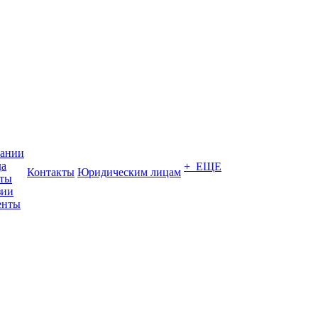
пании
да
+ ЕЩЕ
Контакты
Юридическим лицам
кты
зии
енты