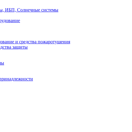
ры, ИБП, Солнечные системы
рудование
ование и средства пожаротушения
едства защиты
лы
принадлежности