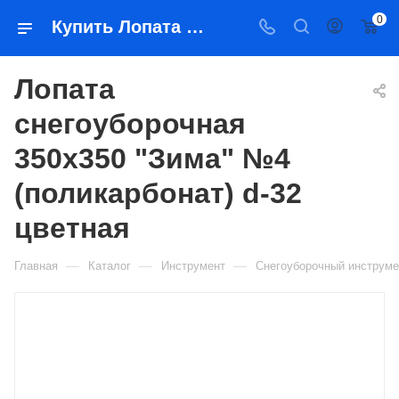
0
Купить Лопата снегоуборочная 350x350 "Зима" №4 (поликарбонат) d-32 цветная в Якутске — цена, характеристики, подбор | Востоктехторг
Лопата
снегоуборочная
350x350 "Зима" №4
(поликарбонат) d-32
цветная
—
—
—
Главная
Каталог
Инструмент
Снегоуборочный инструме