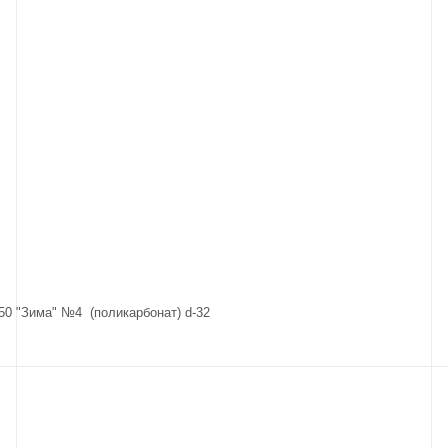
50 "Зима" №4 (поликарбонат) d-32
ветн