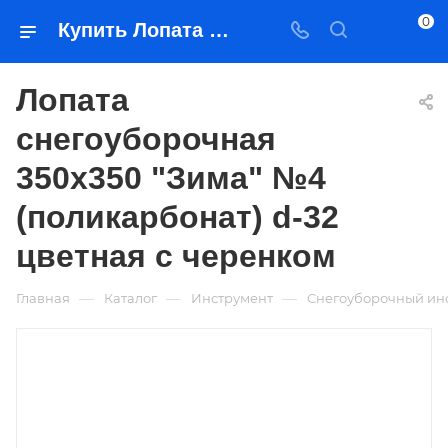
0
Купить Лопата снегоуборочная 350x350 "Зима" №4 (поликарбонат) d-32 цветная с черенком в Якутске — цена, характеристики, подбор | Востоктехторг
Лопата
снегоуборочная
350x350 "Зима" №4
(поликарбонат) d-32
цветная с черенком
—
—
—
Главная
Каталог
Инструмент
Снегоуборочный ин