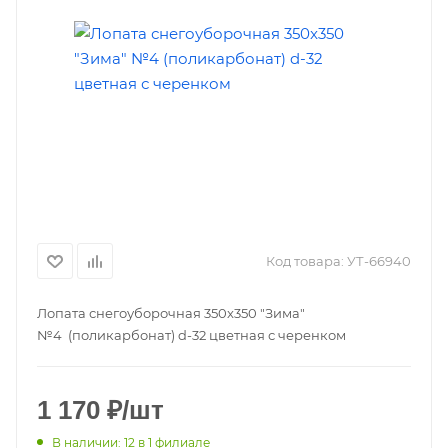
Код товара:
УТ-66940
Лопата снегоуборочная 350x350 "Зима"
№4 (поликарбонат) d-32 цветная с черенком
1 170
₽
/шт
В наличии
: 12
в 1 филиале