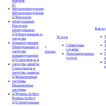
Крепёж
Металлопродукция
Насосное
Как ку
оборудование
Услуги
Сервисные
Оборудование и
службы
средства
Акции
Дополнительные
пожаротушения
услуги
Спецодежда и
средства защиты
Инженерные
системы
Резина.Асбест