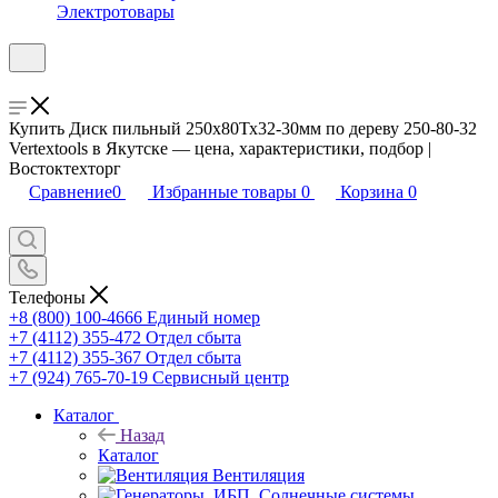
Электротовары
Купить Диск пильный 250х80Тх32-30мм по дереву 250-80-32
Vertextools в Якутске — цена, характеристики, подбор |
Востоктехторг
Сравнение
0
Избранные товары
0
Корзина
0
Телефоны
+8 (800) 100-4666
Единый номер
+7 (4112) 355-472
Отдел сбыта
+7 (4112) 355-367
Отдел сбыта
+7 (924) 765-70-19
Сервисный центр
Каталог
Назад
Каталог
Вентиляция