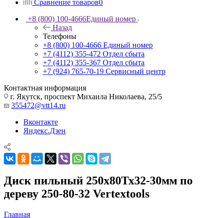
Сравнение товаров
0
+8 (800) 100-4666
Единый номер
Назад
Телефоны
+8 (800) 100-4666
Единый номер
+7 (4112) 355-472
Отдел сбыта
+7 (4112) 355-367
Отдел сбыта
+7 (924) 765-70-19
Сервисный центр
Контактная информация
г. Якутск, проспект Михаила Николаева, 25/5
355472@vtt14.ru
Вконтакте
Яндекс.Дзен
Диск пильный 250х80Тх32-30мм по
дереву 250-80-32 Vertextools
Главная