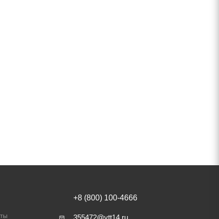
+8 (800) 100-4666
аты
355472@vtt14.ru