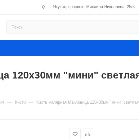
г. Якутск, проспект Михаила Николаева, 25/5
ца 120х30мм "мини" светла
—
—
нт
Кисти
Кисть малярная Макловица 120х30мм "мини" светлая 