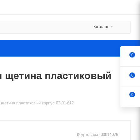
Каталог
0
я щетина пластиковый
0
0
щетина пластиковый корпус 02-01-612
Код товара:
00014076