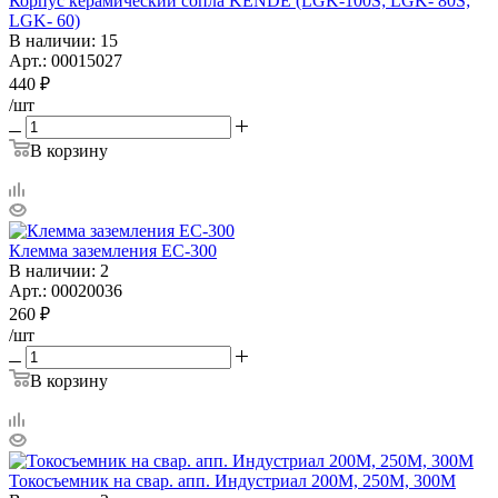
Корпус керамический сопла KENDE (LGK-100S; LGK- 80S;
LGK- 60)
В наличии
: 15
Арт.: 00015027
440
₽
/шт
В корзину
Клемма заземления ЕС-300
В наличии
: 2
Арт.: 00020036
260
₽
/шт
В корзину
Токосъемник на свар. апп. Индустриал 200М, 250М, 300М