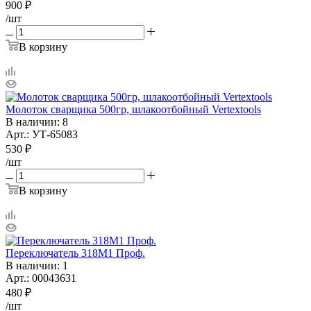
900
₽
/шт
В корзину
Молоток сварщика 500гр, шлакоотбойный Vertextools
В наличии
: 8
Арт.: УТ-65083
530
₽
/шт
В корзину
Переключатель 318М1 Проф.
В наличии
: 1
Арт.: 00043631
480
₽
/шт