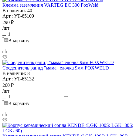
Клемма заземления VARTEG EC 300 FoxWeld
В наличии
: 40
Арт.: УТ-65109
290
₽
/шт
В корзину
Соеденитель рапид "мама" елочка 9мм FOXWELD
В наличии
: 8
Арт.: УТ-65132
260
₽
/шт
В корзину