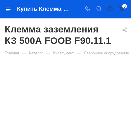
0
Купить Клемма заземления КЗ 500А FOOB F90.11.1 в Якутске — цена, характеристики, подбор | Востоктехторг
Клемма заземления
КЗ 500А FOOB F90.11.1
—
—
—
Главная
Каталог
Инструмент
Сварочное оборудование